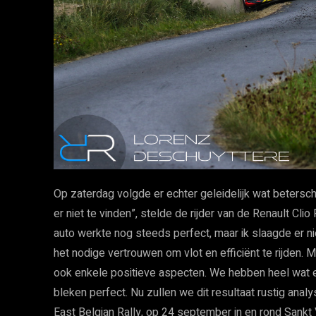
Op zaterdag volgde er echter geleidelijk wat betersc
er niet te vinden”, stelde de rijder van de Renault Cli
auto werkte nog steeds perfect, maar ik slaagde er nie
het nodige vertrouwen om vlot en efficiënt te rijde
ook enkele positieve aspecten. We hebben heel wat e
bleken perfect. Nu zullen we dit resultaat rustig ana
East Belgian Rally, op 24 september in en rond Sankt V