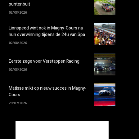
puntenbuit
03/08/2026
Lionspeed wint ook in Magny-Cours na
hun overwinning tijdens de 24u van Spa
02/08/2026
Eerste zege voor Verstappen Racing
02/08/2026
Matisse mikt op nieuw succes in Magny-
Cours
29/07/2026