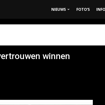
allyandRaces.com
NIEUWS
FOTO’S
INF
vertrouwen winnen