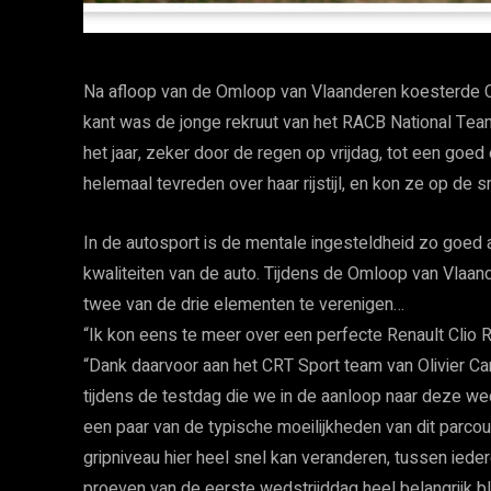
Na afloop van de Omloop van Vlaanderen koesterde 
kant was de jonge rekruut van het RACB National Team
het jaar, zeker door de regen op vrijdag, tot een goe
helemaal tevreden over haar rijstijl, en kon ze op de s
In de autosport is de mentale ingesteldheid zo goed a
kwaliteiten van de auto. Tijdens de Omloop van Vlaand
twee van de drie elementen te verenigen…
“Ik kon eens te meer over een perfecte Renault Clio Ra
“Dank daarvoor aan het CRT Sport team van Olivier Car
tijdens de testdag die we in de aanloop naar deze we
een paar van de typische moeilijkheden van dit parcour
gripniveau hier heel snel kan veranderen, tussen ieder
proeven van de eerste wedstrijddag heel belangrijk b