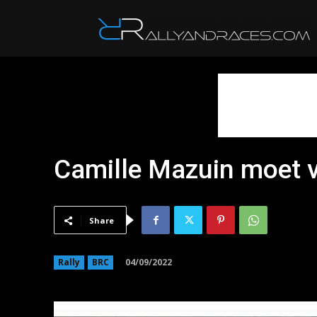
R
Camille Mazuin moet 
Share
04/09/2022
Rally
BRC