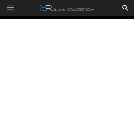
RallyandRaces.com