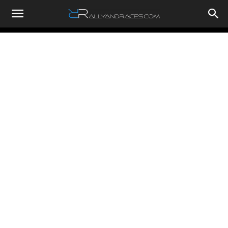
RallyandRaces.com