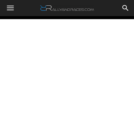
RallyandRaces.com