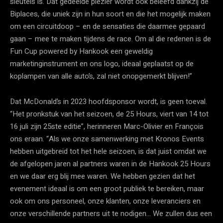
sleutels is. Dat gedeelde plezier wordt ook beleefd dankzij de
Biplaces, die uniek zijn in hun soort en die het mogelijk maken
om een circuitdoop – en de sensaties die daarmee gepaard
gaan – mee te maken tijdens de race. Om al die redenen is de
Fun Cup powered by Hankook een geweldig
marketinginstrument en ons logo, ideaal geplaatst op de
koplampen van alle auto’s, zal niet onopgemerkt blijven!”
Dat McDonald’s in 2023 hoofdsponsor wordt, is geen toeval.
“Het pronkstuk van het seizoen, de 25 Hours, viert van 14 tot
16 juli zijn 25ste editie”, herinneren Marc-Olivier en François
ons eraan. “Als we onze samenwerking met Kronos Events
hebben uitgebreid tot het hele seizoen, is dat juist omdat we
de afgelopen jaren al partners waren in de Hankook 25 Hours
en we daar erg blij mee waren. We hebben gezien dat het
evenement ideaal is om een groot publiek te bereiken, maar
ook om ons personeel, onze klanten, onze leveranciers en
onze verschillende partners uit te nodigen… We zullen dus een