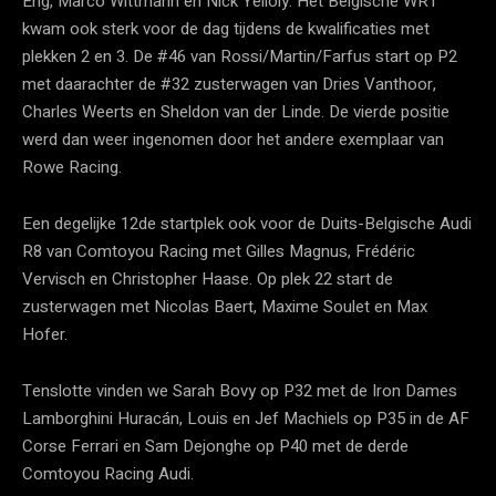
Eng, Marco Wittmann en Nick Yelloly. Het Belgische WRT
kwam ook sterk voor de dag tijdens de kwalificaties met
plekken 2 en 3. De #46 van Rossi/Martin/Farfus start op P2
met daarachter de #32 zusterwagen van Dries Vanthoor,
Charles Weerts en Sheldon van der Linde. De vierde positie
werd dan weer ingenomen door het andere exemplaar van
Rowe Racing.
Een degelijke 12de startplek ook voor de Duits-Belgische Audi
R8 van Comtoyou Racing met Gilles Magnus, Frédéric
Vervisch en Christopher Haase. Op plek 22 start de
zusterwagen met Nicolas Baert, Maxime Soulet en Max
Hofer.
Tenslotte vinden we Sarah Bovy op P32 met de Iron Dames
Lamborghini Huracán, Louis en Jef Machiels op P35 in de AF
Corse Ferrari en Sam Dejonghe op P40 met de derde
Comtoyou Racing Audi.