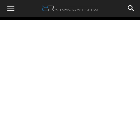
RallyandRaces.com