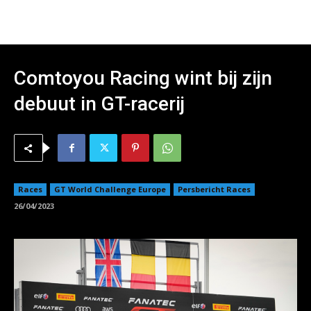
Comtoyou Racing wint bij zijn
debuut in GT-racerij
Races
GT World Challenge Europe
Persbericht Races
26/04/2023