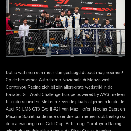
Dat is wat men een meer dan geslaagd debuut mag noemen!
Op de beroemde Autodromo Nazionale di Monza wist
Comtoyou Racing zich bij zijn allereerste wedstrijd in de
Fanatec GT World Challenge Europe powered by AWS meteen
te onderscheiden. Met een zevende plaats algemeen legde de
Audi R8 LMS GT3 Evo II #21 van Max Hofer, Nicolas Baert en
Maxime Soulet na de race over drie uur meteen ook beslag op
de overwinning in de Gold Cup. Beter nog, Comtoyou Racing
wist ook een duidelijke zege in de Silver Cup te behalen,