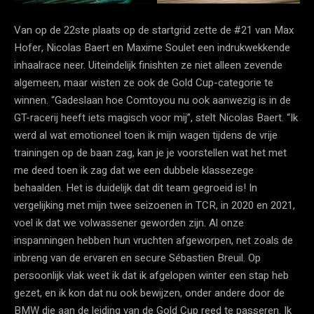
Van op de 22ste plaats op de startgrid zette de #21 van Max
Hofer, Nicolas Baert en Maxime Soulet een indrukwekkende
inhaalrace neer. Uiteindelijk finishten ze niet alleen zevende
algemeen, maar wisten ze ook de Gold Cup-categorie te
winnen. “Gadeslaan hoe Comtoyou nu ook aanwezig is in de
GT-racerij heeft iets magisch voor mij”, stelt Nicolas Baert. “Ik
werd al wat emotioneel toen ik mijn wagen tijdens de vrije
trainingen op de baan zag, kan je je voorstellen wat het met
me deed toen ik zag dat we een dubbele klassezege
behaalden. Het is duidelijk dat dit team gegroeid is! In
vergelijking met mijn twee seizoenen in TCR, in 2020 en 2021,
voel ik dat we volwassener geworden zijn. Al onze
inspanningen hebben hun vruchten afgeworpen, net zoals de
inbreng van de ervaren en secure Sébastien Breuil. Op
persoonlijk vlak weet ik dat ik afgelopen winter een stap heb
gezet, en ik kon dat nu ook bewijzen, onder andere door de
BMW die aan de leiding van de Gold Cup reed te passeren. Ik