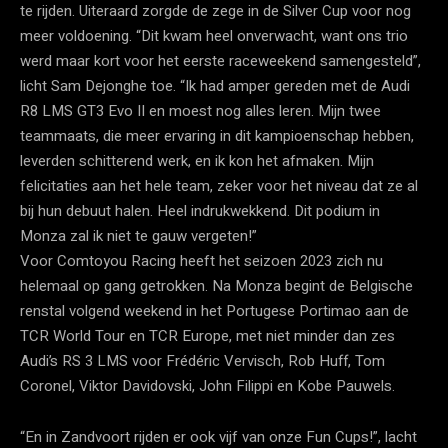
te rijden. Uiteraard zorgde de zege in de Silver Cup voor nog
meer voldoening. “Dit kwam heel onverwacht, want ons trio
werd maar kort voor het eerste raceweekend samengesteld”,
licht Sam Dejonghe toe. “Ik had amper gereden met de Audi
R8 LMS GT3 Evo II en moest nog alles leren. Mijn twee
teammaats, die meer ervaring in dit kampioenschap hebben,
leverden schitterend werk, en ik kon het afmaken. Mijn
felicitaties aan het hele team, zeker voor het niveau dat ze al
bij hun debuut halen. Heel indrukwekkend. Dit podium in
Monza zal ik niet te gauw vergeten!”
Voor Comtoyou Racing heeft het seizoen 2023 zich nu
helemaal op gang getrokken. Na Monza begint de Belgische
renstal volgend weekend in het Portugese Portimao aan de
TCR World Tour en TCR Europe, met niet minder dan zes
Audi’s RS 3 LMS voor Frédéric Vervisch, Rob Huff, Tom
Coronel, Viktor Davidovski, John Filippi en Kobe Pauwels.
“En in Zandvoort rijden er ook vijf van onze Fun Cups!”, lacht