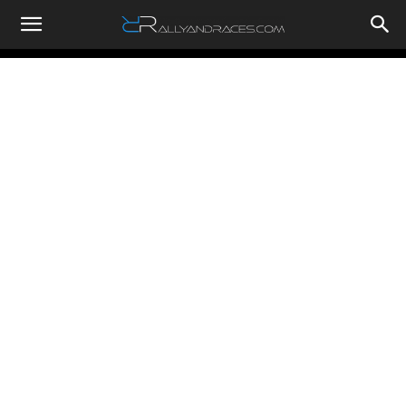
RallyandRaces.com