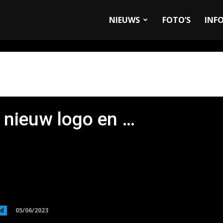
allyandRaces.com
NIEUWS
FOTO’S
INF
 nieuw logo en …
05/06/2023
ed