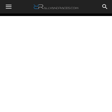
RallyandRaces.com