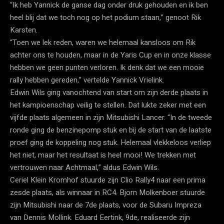
“Ik heb Yannick de ganse dag onder druk gehouden en ik ben
heel blij dat we toch nog op het podium staan,” genoot Rik
Karsten.
“Toen we lek reden, waren we helemaal kansloos om Rik
achter ons te houden, maar in de Yaris Cup en in onze klasse
hebben we geen punten verloren. Ik denk dat we een mooie
rally hebben gereden,” vertelde Yannick Vrielink.
Edwin Wils ging vanochtend van start om zijn derde plaats in
het kampioenschap veilig te stellen. Dat lukte zeker met een
vijfde plaats algemeen in zijn Mitsubishi Lancer. “In de tweede
ronde ging de benzinepomp stuk en bij de start van de laatste
proef ging de koppeling nog stuk. Helemaal vlekkeloos verliep
het niet, maar het resultaat is heel mooi! We trekken met
vertrouwen naar Achtmaal,” aldus Edwin Wils.
Ceriel Klein Kromhof stuurde zijn Clio Rally4 naar een prima
zesde plaats, als winnaar in RC4. Bjorn Molkenboer stuurde
zijn Mitsubishi naar de 7de plaats, voor de Subaru Impreza
van Dennis Mollink. Eduard Eertink, 9de, realiseerde zijn