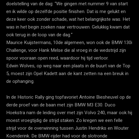
doelstelling van de dag: “We gingen met nummer 9 van start
en ik wilde op dezelfde positie finishen. Dat is me gelukt en
deze keer ook zonder schade, wat het belangrijkste was. Het
was in het begin zoeken naar vertrouwen. Gelukkig kwam dat
ook terug in de loop van de dag.”
Maurice Kuijstermans, 10de algemeen, won ook de BMW 130i
Challenge, voor Hank Melse die al vroeg in de wedstrijd zijn
spoor vooraan open reed, waardoor hij tijd verloor.
Edwin Wolves, op weg naar een plaats in de buurt van de Top
5, moest zijn Opel Kadett aan de kant zetten na een breuk in
de ophanging.
In de Historic Rally ging topfavoriet Antoine Biesheuvel op de
derde proef van de baan met zijn BMW M3 E30. Duco
Hoekstra nam de leiding over met zijn Volvo 240, maar ook hij
moest vroegtijdig de strijd staken. Zo kregen we een felle
strijd voor de overwinning tussen Justin Hendriks en Wouter
Koenderink. De BMW-rijder had voor de slotronde