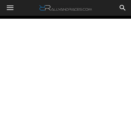
RallyandRaces.com