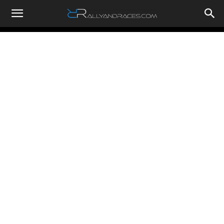
RallyandRaces.com