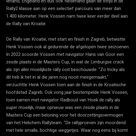
Ierland, Engeland en dus ook Nederland gaan de strijd in de
Rally2 klasse aan op een selectief parcours van meer dan
1.400 kilometer. Henk Vossen nam twee keer eerder deel aan
de Rally van Kroatië.
De Rally van Kroatië, met start en finish in Zagreb, betwistte
Henk Vossen ook al gedurende de afgelopen twee seizoenen.
In 2022 scoorde Vossen met navigator Hans van Goor een
zesde plaats in de Masters Cup, in wat de Limburgse crack
als zijn aller moeilijkste rally ooit beschouwde: “Zo tricky als
dit heb ik het in al die jaren nog nooit meegemaakt,”
verzuchtte Henk Vossen toen aan de finish in de Kroatische
hoofdstad Zagreb. Ook vorig jaar bestempelde Henk Vossen,
toen samen met navigator Radboud van Hoek de rally als
super moeilijk, maar opnieuw was een zesde plaats in de
Masters Cup een beloning voor het doorzettingsvermogen
van het Helichem Rallyteam. “De rallyproeven zijn moordend
met hele smalle, bochtige weggetjes. Waar nog eens bij komt