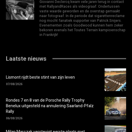
Giovanni Declercq kwam vele jaren terug in contact
met RallyandRaces als videograaf. Ondertussen
vaste waarde geworden en de overstap gemaakt
naar fotograaf. In de periode dat sigarettenreclame
nog mocht fanatiek supporter van Patrick Snijers.
Evenementen zoals Goodwood kunnen hem zeker
bekoren evenals het Toutes Terrain kampioenschap
in Frankrijk!
Laatste nieuws
Lismont rijdt beste stint van zijn leven
07/08/2026
Rondes 7 en 8 van de Porsche Rally Trophy
Benelux uitgesteld na annulering Saarland-Pfalz
Rally
06/08/2026
Milan Marczak verstevigt eerste plaats met