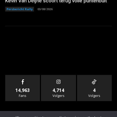
Kevin Van Deijne scoort terug volle puntenbuit
Persbericht Rally
03/08/2026
14,963
4,714
4
Fans
Volgers
Volgers