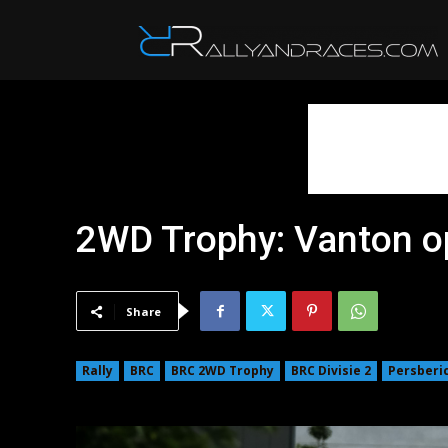
R
2WD Trophy: Vanton op
Share
Rally
BRC
BRC 2WD Trophy
BRC Divisie 2
Persberic