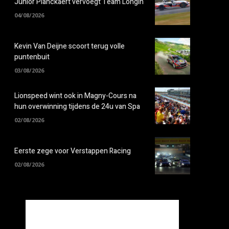
Junior Planckaert vervoegt Team Longin
04/08/2026
Kevin Van Deijne scoort terug volle
puntenbuit
03/08/2026
Lionspeed wint ook in Magny-Cours na
hun overwinning tijdens de 24u van Spa
02/08/2026
Eerste zege voor Verstappen Racing
02/08/2026