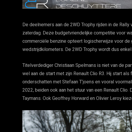
De deelnemers aan de 2WD Trophy rijden in de Rally
zaterdag. Deze budgetvriendelijke competitie voor wa
commerciële benzine opteert logischerwijze voor de 
wedstrijdkilometers. De 2WD Trophy wordt dus enkel 
Titelverdediger Christiaan Spelmans is niet van de part
wel aan de start met zijn Renault Clio R3. Hij start als
onderschatten met Stefaan T’joens en vooral voorma
2022, beiden ook aan het stuur van een Renault Clio.
Taymans. Ook Geoffrey Horward en Olivier Leroy kieze