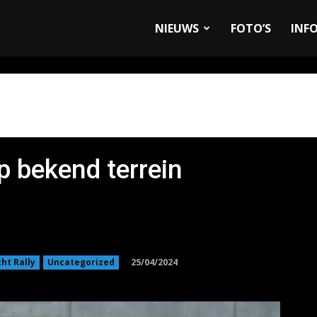
allyandRaces.com
NIEUWS
FOTO’S
INF
 bekend terrein
25/04/2024
ht Rally
Uncategorized