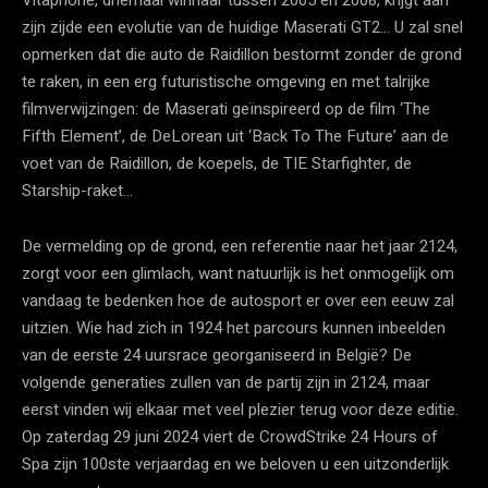
zijn zijde een evolutie van de huidige Maserati GT2… U zal snel
opmerken dat die auto de Raidillon bestormt zonder de grond
te raken, in een erg futuristische omgeving en met talrijke
filmverwijzingen: de Maserati geïnspireerd op de film ‘The
Fifth Element’, de DeLorean uit ‘Back To The Future’ aan de
voet van de Raidillon, de koepels, de TIE Starfighter, de
Starship-raket…
De vermelding op de grond, een referentie naar het jaar 2124,
zorgt voor een glimlach, want natuurlijk is het onmogelijk om
vandaag te bedenken hoe de autosport er over een eeuw zal
uitzien. Wie had zich in 1924 het parcours kunnen inbeelden
van de eerste 24 uursrace georganiseerd in België? De
volgende generaties zullen van de partij zijn in 2124, maar
eerst vinden wij elkaar met veel plezier terug voor deze editie.
Op zaterdag 29 juni 2024 viert de CrowdStrike 24 Hours of
Spa zijn 100ste verjaardag en we beloven u een uitzonderlijk