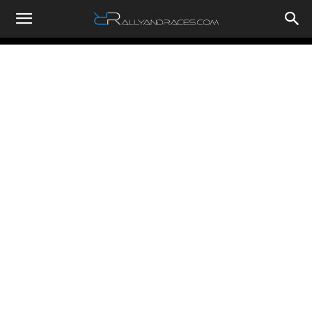
RallyandRaces.com