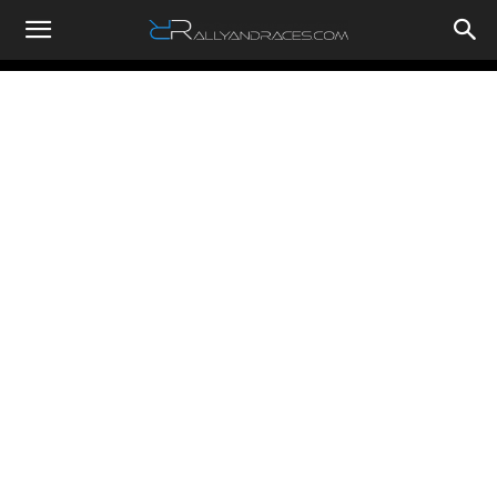
RallyandRaces.com