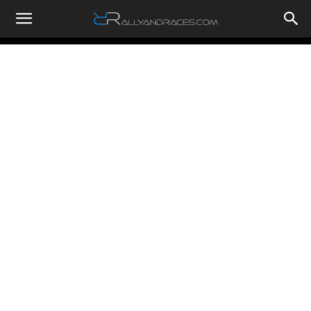
RallyandRaces.com