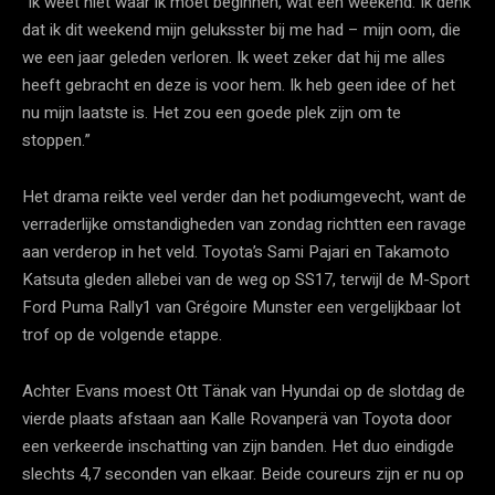
“Ik weet niet waar ik moet beginnen, wat een weekend. Ik denk
dat ik dit weekend mijn geluksster bij me had – mijn oom, die
we een jaar geleden verloren. Ik weet zeker dat hij me alles
heeft gebracht en deze is voor hem. Ik heb geen idee of het
nu mijn laatste is. Het zou een goede plek zijn om te
stoppen.”
Het drama reikte veel verder dan het podiumgevecht, want de
verraderlijke omstandigheden van zondag richtten een ravage
aan verderop in het veld. Toyota’s Sami Pajari en Takamoto
Katsuta gleden allebei van de weg op SS17, terwijl de M-Sport
Ford Puma Rally1 van Grégoire Munster een vergelijkbaar lot
trof op de volgende etappe.
Achter Evans moest Ott Tänak van Hyundai op de slotdag de
vierde plaats afstaan aan Kalle Rovanperä van Toyota door
een verkeerde inschatting van zijn banden. Het duo eindigde
slechts 4,7 seconden van elkaar. Beide coureurs zijn er nu op