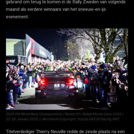
gebrand om terug te komen in de Rally Zweden van volgende
maand als eerdere winnaars van het sneeuw-en-ijs
evenement.
2025 FIA World Rally Championship / Round 01 / Rallye Monte Carlo 2025 /
22-26 January 2025 // Worldwide Copyright: Toyota GAZOO Racing WRT
Titelverdediger Thierry Neuville redde de zesde plaats na een