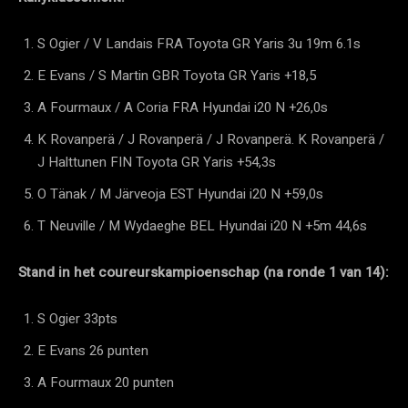
S Ogier / V Landais FRA Toyota GR Yaris 3u 19m 6.1s
E Evans / S Martin GBR Toyota GR Yaris +18,5
A Fourmaux / A Coria FRA Hyundai i20 N +26,0s
K Rovanperä / J Rovanperä / J Rovanperä. K Rovanperä /
J Halttunen FIN Toyota GR Yaris +54,3s
O Tänak / M Järveoja EST Hyundai i20 N +59,0s
T Neuville / M Wydaeghe BEL Hyundai i20 N +5m 44,6s
Stand in het coureurskampioenschap (na ronde 1 van 14):
S Ogier 33pts
E Evans 26 punten
A Fourmaux 20 punten