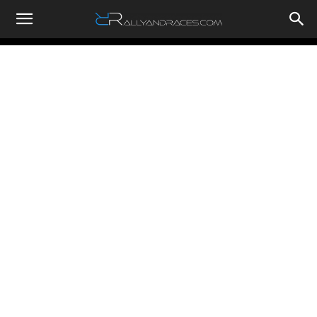
RallyandRaces.com