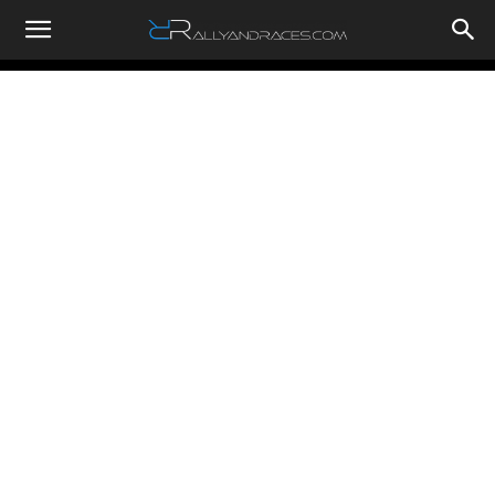
RallyandRaces.com