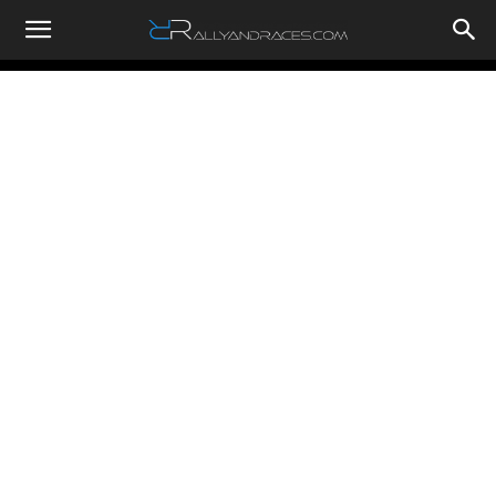
RallyandRaces.com