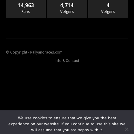
14,963
4,714
4
Fans
Volgers
Volgers
© Copyright - Rallyandraces.com
Info & Contact
We use cookies to ensure that we give you the best
experience on our website. If you continue to use this site we
will assume that you are happy with it.