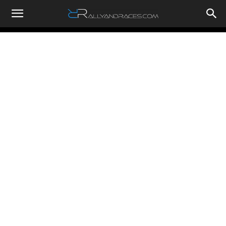
RallyandRaces.com