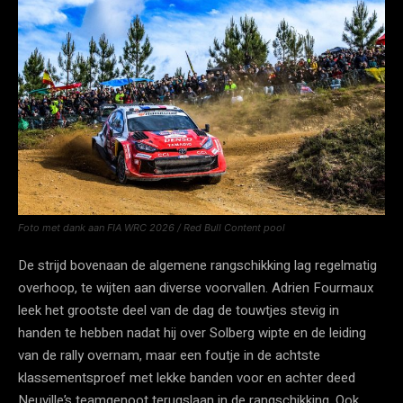
Foto met dank aan FIA WRC 2026 / Red Bull Content pool
De strijd bovenaan de algemene rangschikking lag regelmatig
overhoop, te wijten aan diverse voorvallen. Adrien Fourmaux
leek het grootste deel van de dag de touwtjes stevig in
handen te hebben nadat hij over Solberg wipte en de leiding
van de rally overnam, maar een foutje in de achtste
klassementsproef met lekke banden voor en achter deed
Neuville’s teamgenoot terugslaan in de rangschikking. Ook