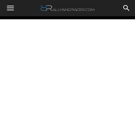
RallyandRaces.com