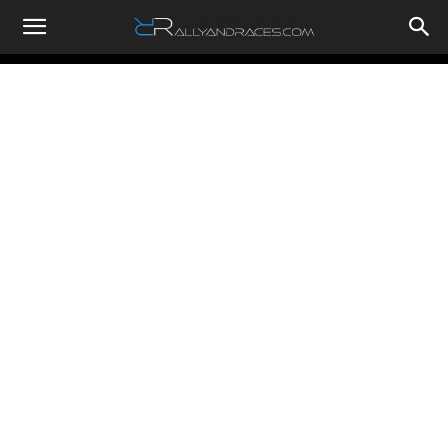
RallyandRaces.com