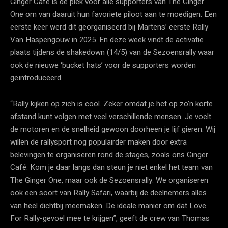
Ginger Café is dé plek voor alle supporters van The Ginger
One om van daaruit hun favoriete piloot aan te moedigen. Een
eerste keer werd dit georganiseerd bij Martens’ eerste Rally
Van Haspengouw in 2025. En deze week vindt de activatie
plaats tijdens de shakedown (14/5) van de Sezoensrally waar
ook de nieuwe ‘bucket hats’ voor de supporters worden
geïntroduceerd.
“Rally kijken op zich is cool. Zeker omdat je het op zo’n korte
afstand kunt volgen met veel verschillende mensen. Je voelt
de motoren en de snelheid gewoon doorheen je lijf gieren. Wij
willen de rallysport nog populairder maken door extra
belevingen te organiseren rond de stages, zoals ons Ginger
Café. Kom je daar langs dan steun je niet enkel het team van
The Ginger One, maar ook de Sezoensrally. We organiseren
ook een soort van Rally Safari, waarbij de deelnemers alles
van heel dichtbij meemaken. De ideale manier om dat Love
For Rally-gevoel mee te krijgen”, geeft de crew van Thomas