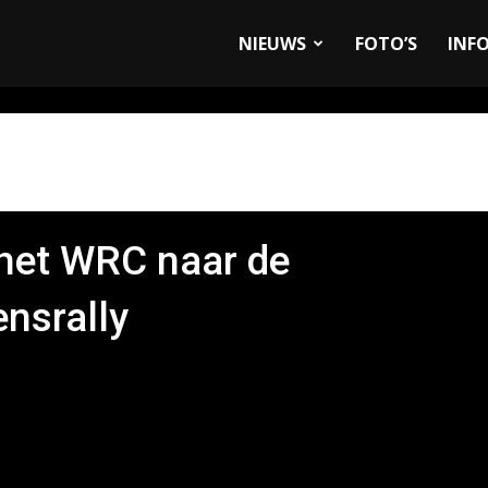
allyandRaces.com
NIEUWS
FOTO’S
INF
 het WRC naar de
nsrally