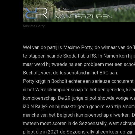
Maxime Potty
Wel van de partij is Maxime Potty, de winnaar van de 
te stappen naar de Skoda Fabia RS. In Namen kon hij
maar werd hij tweede na een probleem met een schok
Bocholt, voert de tussenstand in het BRC aan.
Potty krijgt in Bocholt echter een serieuze concurrent 
in het Wereldkampioenschap te hebben gereden, keer
kampioenschap. De 29-jarige piloot showde vorige we
i20 N Rally2 en hij maakte geen geheim van zijn ambi
manche van het Belgisch kampioenschap afwerken. De a
meteen moet scoren in de Sezoensrally, want schrapr
piloot die in 2021 de Sezoensrally al een keer op zij