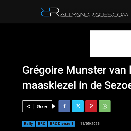
R
Grégoire Munster van
maaskiezel in de Sezoe
Share
11/05/2026
Rally
BRC
BRC Divisie 1