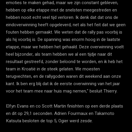
emoties te maken gehad, maar we zijn constant gebleven,
hebben op elke etappe met de snelsten meegestreden en
hebben nooit echt veel tijd verloren. Ik denk dat dat ons de
eindoverwinning heeft opgeleverd, net als het feit dat we geen
fouten hebben gemaakt. We weten dat de rally pas voorbij is
als hij voorbij is. De spanning was enorm hoog in de laatste
etappe, maar we hebben het gehaald. Deze overwinning voelt
heel bijzonder, als team hebben we al een tijdje naar dit
resultaat gestreefd, zonder beloond te worden, en ik heb het
team in Kroatië in de steek gelaten. We moesten
terugvechten, en de rallygoden waren dit weekend aan onze
kant. Ik ben erg blij dat ik de eerste overwinning van het jaar
voor het team mee naar huis mag nemen,” besluit Thierry.
Elfyn Evans en co Scott Martin finishten op een derde plaats
en dit op 29,1 seconden. Adrien Fourmaux en Takamoto
Katsuta besloten de top 5, Ogier werd zesde.