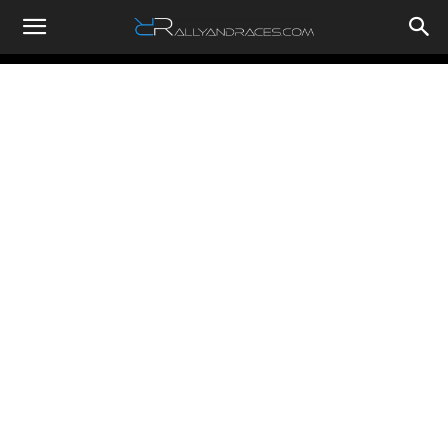
RallyandRaces.com