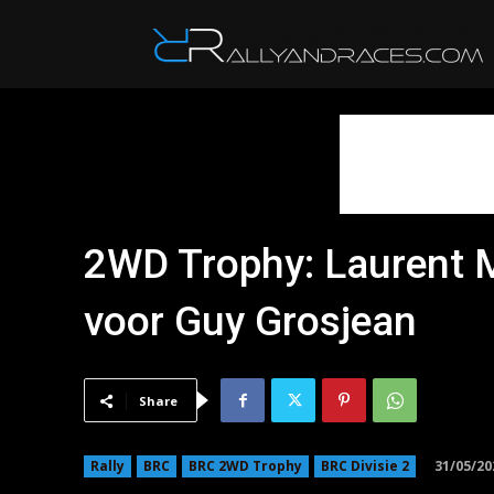
R
2WD Trophy: Laurent M
voor Guy Grosjean
Share
31/05/20
Rally
BRC
BRC 2WD Trophy
BRC Divisie 2