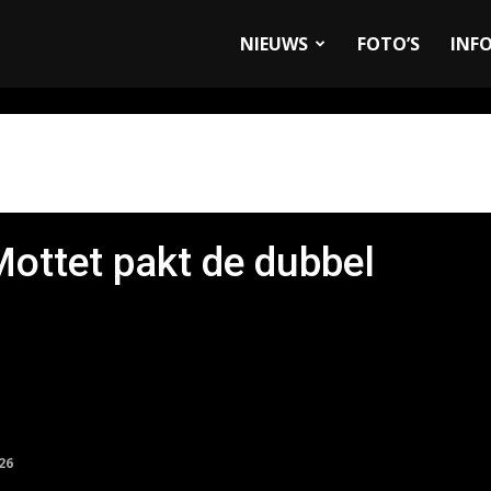
allyandRaces.com
NIEUWS
FOTO’S
INF
ottet pakt de dubbel
26