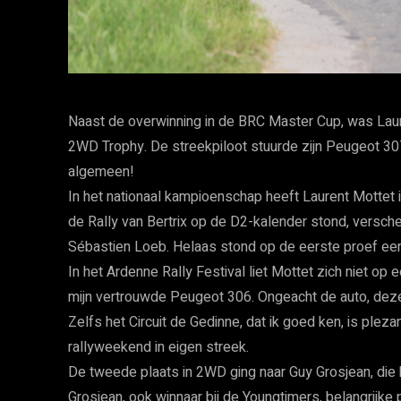
Naast de overwinning in de BRC Master Cup, was Laur
2WD Trophy. De streekpiloot stuurde zijn Peugeot 307
algemeen!
In het nationaal kampioenschap heeft Laurent Mottet 
de Rally van Bertrix op de D2-kalender stond, versch
Sébastien Loeb. Helaas stond op de eerste proef ee
In het Ardenne Rally Festival liet Mottet zich niet op
mijn vertrouwde Peugeot 306. Ongeacht de auto, deze 
Zelfs het Circuit de Gedinne, dat ik goed ken, is ple
rallyweekend in eigen streek.
De tweede plaats in 2WD ging naar Guy Grosjean, di
Grosjean, ook winnaar bij de Youngtimers, belangrijke