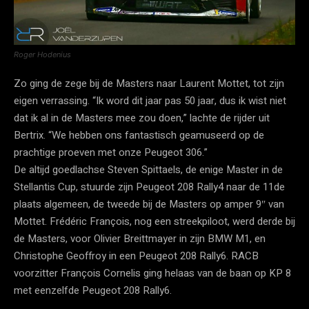
Roger Hodenius
Zo ging de zege bij de Masters naar Laurent Mottet, tot zijn
eigen verrassing. “Ik word dit jaar pas 50 jaar, dus ik wist niet
dat ik al in de Masters mee zou doen,” lachte de rijder uit
Bertrix. “We hebben ons fantastisch geamuseerd op de
prachtige proeven met onze Peugeot 306.”
De altijd goedlachse Steven Spittaels, de enige Master in de
Stellantis Cup, stuurde zijn Peugeot 208 Rally4 naar de 11de
plaats algemeen, de tweede bij de Masters op amper 9″ van
Mottet. Frédéric François, nog een streekpiloot, werd derde bij
de Masters, voor Olivier Breittmayer in zijn BMW M1, en
Christophe Geoffroy in een Peugeot 208 Rally6. RACB
voorzitter François Cornelis ging helaas van de baan op KP 8
met eenzelfde Peugeot 208 Rally6.