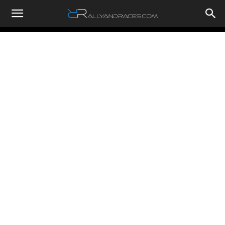
RallyandRaces.com