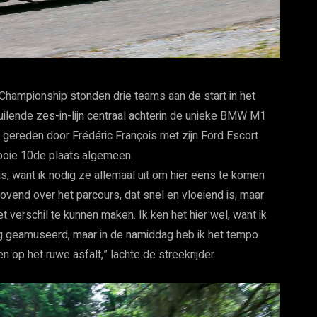
Championship stonden drie teams aan de start in het
uilende zes-in-lijn centraal achterin de unieke BMW M1
n gereden door Frédéric François met zijn Ford Escort
mooie 10de plaats algemeen.
c is, want ik nodig ze allemaal uit om hier eens te komen
n lovend over het parcours, dat snel en vloeiend is, maar
t verschil te kunnen maken. Ik ken het hier wel, want ik
ig geamuseerd, maar in de namiddag heb ik het tempo
op het ruwe asfalt,” lachte de streekrijder.