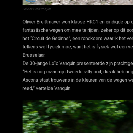
Olivier Breittmayer
Olivier Breittmayer won klasse HRC1 en eindigde op
fantastische wagen om mee te rijden, zeker op dit soo
het “Circuit de Gedinne”, een rondkoers waar ik het v
telkens wel fysiek moe, want het is fysiek wel een 
Brusselaar.
De 30-jarige Loïc Vanquin presenteerde zijn prachtig
“Het is nog maar mijn tweede rally ooit, dus ik heb n
Ascona staat trouwens in de kleuren van de wagen 
reed,” vertelde Vanquin.