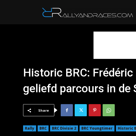
R
Historic BRC: Frédéric 
geliefd parcours in de
Share
Rally
BRC
BRC Divisie 2
BRC Youngtimer
Historic 