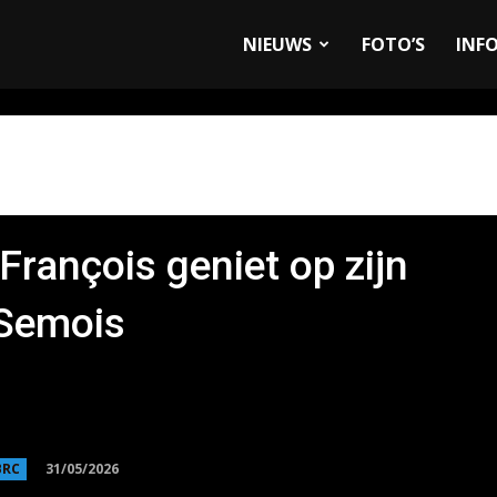
allyandRaces.com
NIEUWS
FOTO’S
INF
François geniet op zijn
 Semois
31/05/2026
BRC