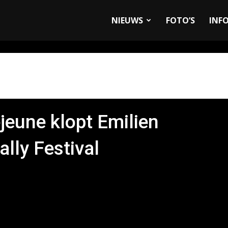
allyandRaces.com
NIEUWS
FOTO’S
INF
jeune klopt Emilien
ally Festival