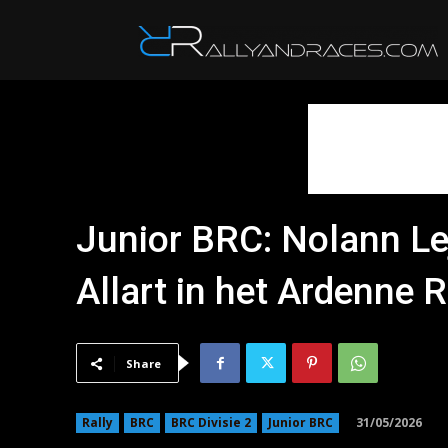
R
Junior BRC: Nolann Le
Allart in het Ardenne R
Share
31/05/2026
Rally
BRC
BRC Divisie 2
Junior BRC