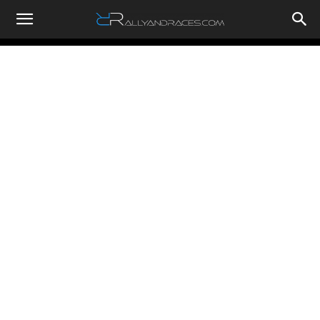
RallyandRaces.com