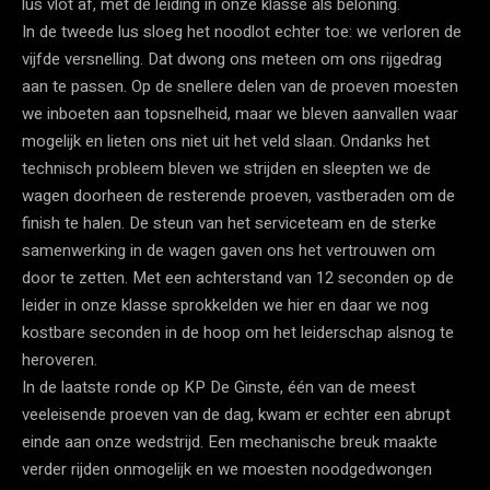
lus vlot af, met de leiding in onze klasse als beloning.
In de tweede lus sloeg het noodlot echter toe: we verloren de
vijfde versnelling. Dat dwong ons meteen om ons rijgedrag
aan te passen. Op de snellere delen van de proeven moesten
we inboeten aan topsnelheid, maar we bleven aanvallen waar
mogelijk en lieten ons niet uit het veld slaan. Ondanks het
technisch probleem bleven we strijden en sleepten we de
wagen doorheen de resterende proeven, vastberaden om de
finish te halen. De steun van het serviceteam en de sterke
samenwerking in de wagen gaven ons het vertrouwen om
door te zetten. Met een achterstand van 12 seconden op de
leider in onze klasse sprokkelden we hier en daar we nog
kostbare seconden in de hoop om het leiderschap alsnog te
heroveren.
In de laatste ronde op KP De Ginste, één van de meest
veeleisende proeven van de dag, kwam er echter een abrupt
einde aan onze wedstrijd. Een mechanische breuk maakte
verder rijden onmogelijk en we moesten noodgedwongen