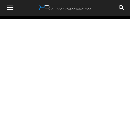
RallyandRaces.com