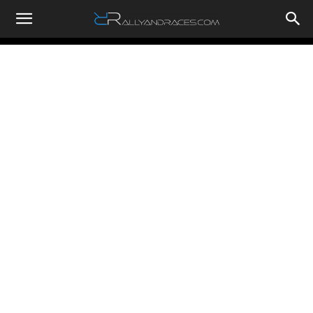
RallyandRaces.com