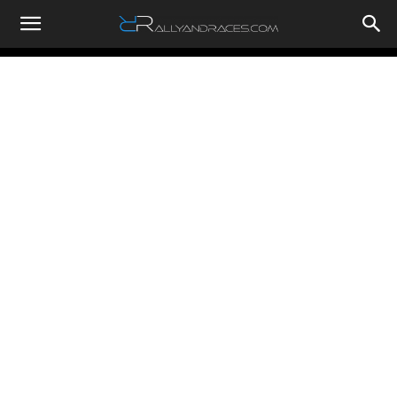
RallyandRaces.com