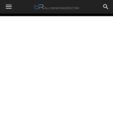
RallyandRaces.com