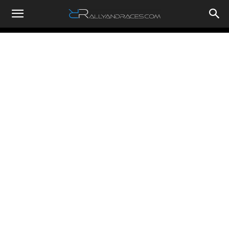
RallyandRaces.com