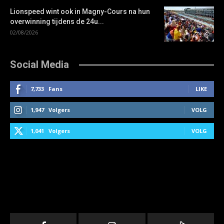
Lionspeed wint ook in Magny-Cours na hun
overwinning tijdens de 24u...
02/08/2026
Social Media
7,733
Fans
LIKE
1,947
Volgers
VOLG
1,041
Volgers
VOLG