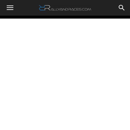
RallyandRaces.com