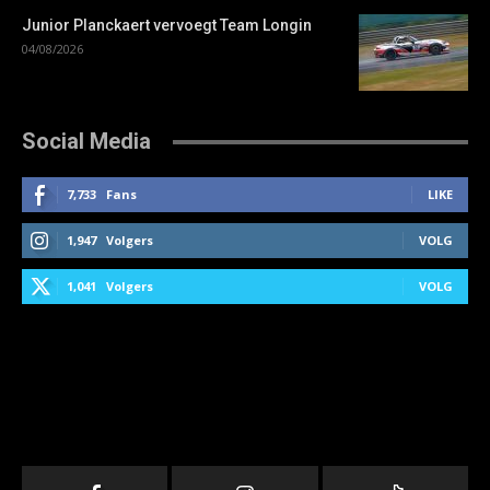
Junior Planckaert vervoegt Team Longin
04/08/2026
Social Media
7,733
Fans
LIKE
1,947
Volgers
VOLG
1,041
Volgers
VOLG