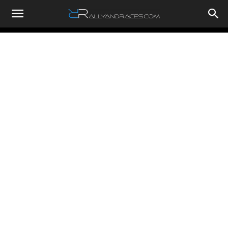
RallyandRaces.com