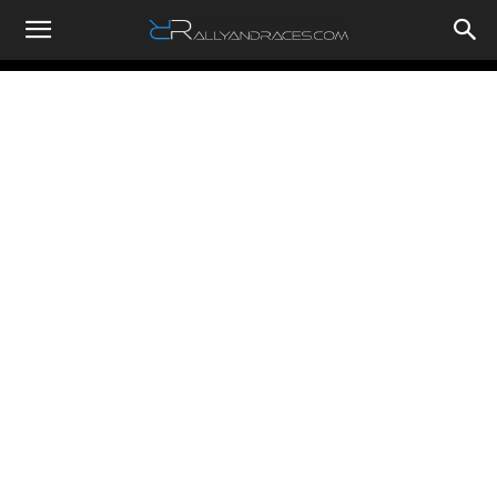
RallyandRaces.com