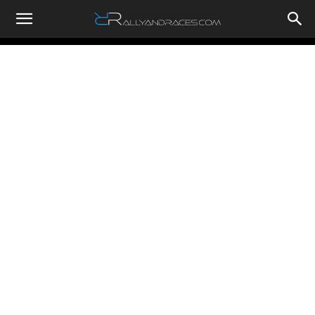
RallyandRaces.com