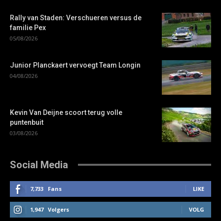
Rally van Staden: Verschueren versus de
familie Pex
05/08/2026
Junior Planckaert vervoegt Team Longin
04/08/2026
Kevin Van Deijne scoort terug volle
puntenbuit
03/08/2026
Social Media
7,733
Fans
LIKE
1,947
Volgers
VOLG