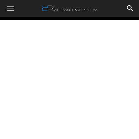
RallyandRaces.com