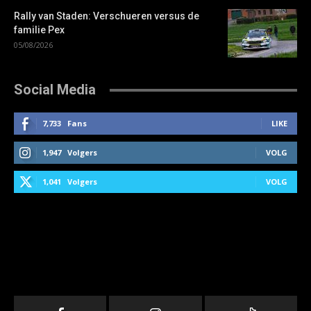
Rally van Staden: Verschueren versus de
familie Pex
05/08/2026
Social Media
7,733
Fans
LIKE
1,947
Volgers
VOLG
1,041
Volgers
VOLG