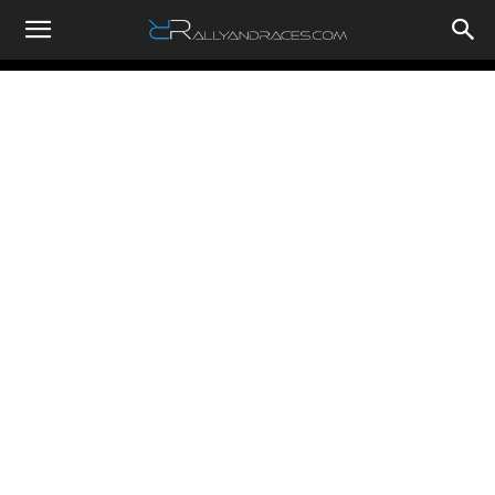
RallyandRaces.com