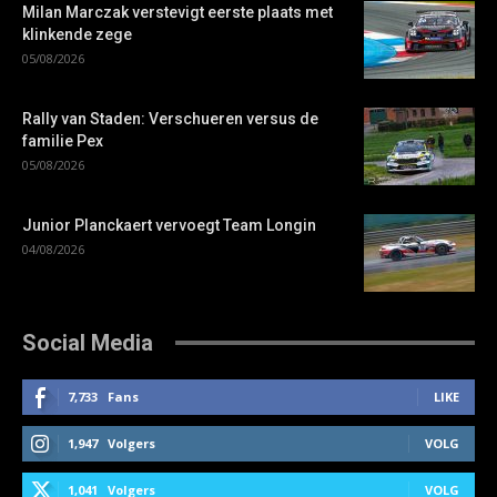
Milan Marczak verstevigt eerste plaats met
klinkende zege
05/08/2026
Rally van Staden: Verschueren versus de
familie Pex
05/08/2026
Junior Planckaert vervoegt Team Longin
04/08/2026
Social Media
7,733
Fans
LIKE
1,947
Volgers
VOLG
1,041
Volgers
VOLG