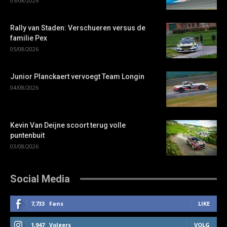
05/08/2026
Rally van Staden: Verschueren versus de
familie Pex
05/08/2026
Junior Planckaert vervoegt Team Longin
04/08/2026
Kevin Van Deijne scoort terug volle
puntenbuit
03/08/2026
Social Media
7,733
Fans
LIKE
1,947
Volgers
VOLG