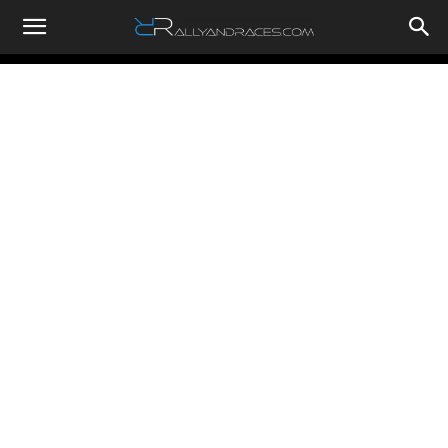
RallyandRaces.com