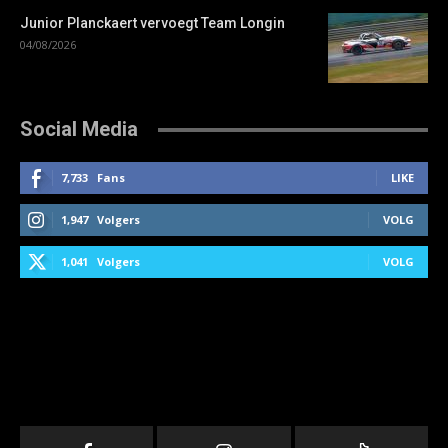
Junior Planckaert vervoegt Team Longin
04/08/2026
Social Media
7,733
Fans
LIKE
1,947
Volgers
VOLG
1,041
Volgers
VOLG