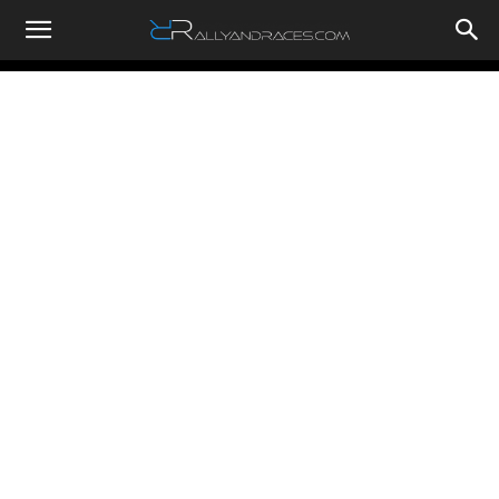
RallyandRaces.com