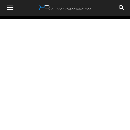
RallyandRaces.com