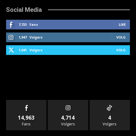
Social Media
7,733
Fans
LIKE
1,947
Volgers
VOLG
1,041
Volgers
VOLG
14,963
4,714
4
Fans
Volgers
Volgers