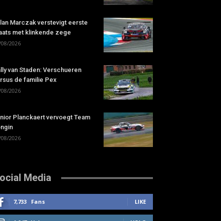
lan Marczak verstevigt eerste
aats met klinkende zege
/08/2026
lly van Staden: Verschueren
rsus de familie Pex
/08/2026
nior Planckaert vervoegt Team
ngin
/08/2026
ocial Media
7,733
Fans
LIKE