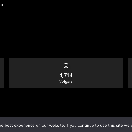
0
4,714
Volgers
e best experience on our website. If you continue to use this site we w