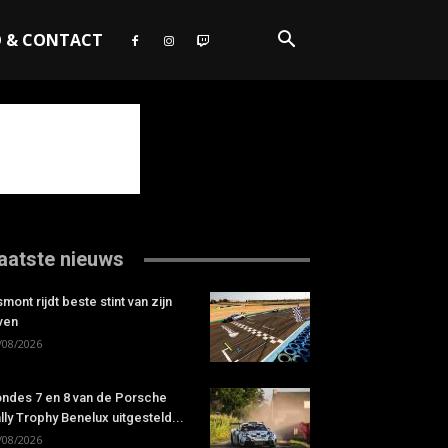
O & CONTACT
aatste nieuws
smont rijdt beste stint van zijn
ven
/08/2026
ndes 7 en 8 van de Porsche
lly Trophy Benelux uitgesteld...
/08/2026