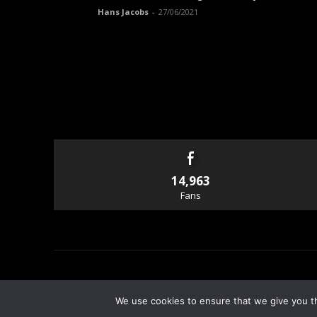
Hans Jacobs
-
27/06/2021
14,963
Fans
© Copyright - Rallyandraces.com
We use cookies to ensure that we give you th