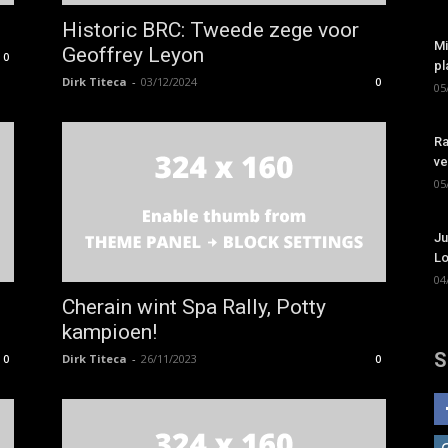
Historic BRC: Tweede zege voor
Mi
Geoffrey Leyon
0
pl
Dirk Titeca
-
03/12/2024
0
05
Ra
ve
05
Ju
Lo
04
Cherain wint Spa Rally, Potty
kampioen!
S
Dirk Titeca
-
26/11/2023
0
0