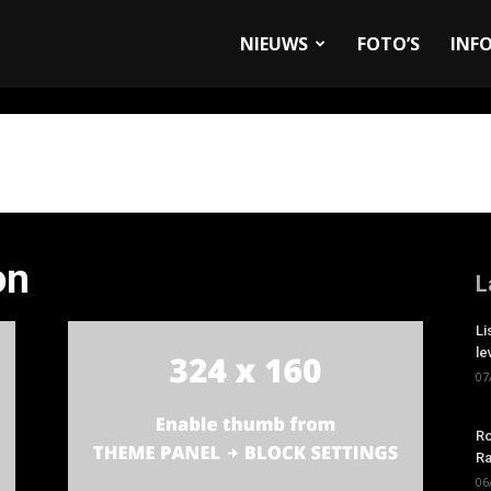
allyandRaces.com
NIEUWS
FOTO’S
INF
on
L
Li
le
07
Ro
Ra
06