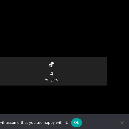
4
Volgers
Info & Contact
ill assume that you are happy with it.
Ok