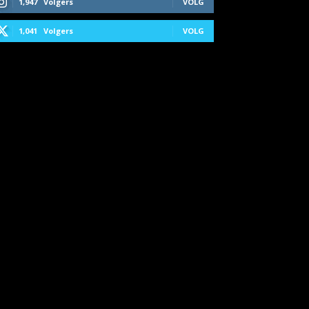
1,947
Volgers
VOLG
1,041
Volgers
VOLG