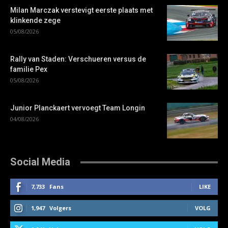
Milan Marczak verstevigt eerste plaats met
klinkende zege
05/08/2026
Rally van Staden: Verschueren versus de
familie Pex
05/08/2026
Junior Planckaert vervoegt Team Longin
04/08/2026
Social Media
7,733
Fans
LIKE
1,947
Volgers
VOLG