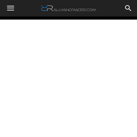
RallyandRaces.com