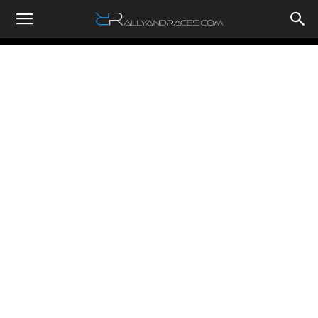
RallyandRaces.com