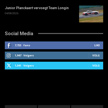
Junior Planckaert vervoegt Team Longin
04/08/2026
Social Media
7,733
Fans
LIKE
1,947
Volgers
VOLG
1,041
Volgers
VOLG