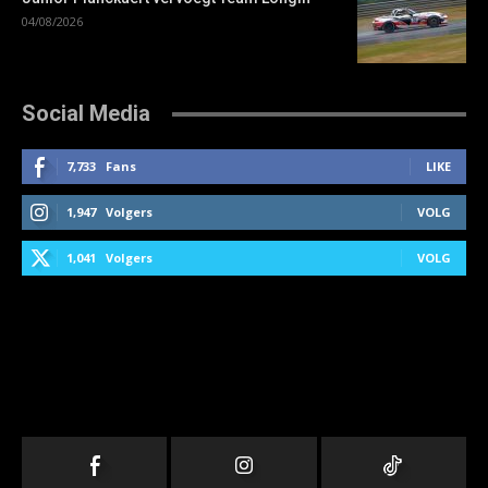
04/08/2026
Social Media
7,733
Fans
LIKE
1,947
Volgers
VOLG
1,041
Volgers
VOLG