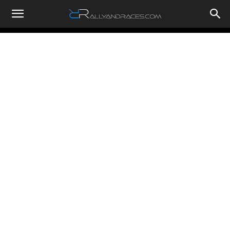
RallyandRaces.com