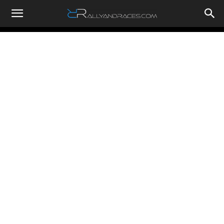
RallyandRaces.com