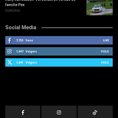
familie Pex
05/08/2026
Social Media
7,733
Fans
LIKE
1,947
Volgers
VOLG
1,041
Volgers
VOLG