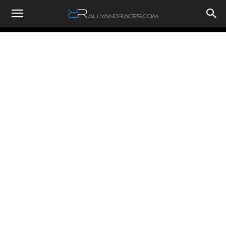
RallyandRaces.com