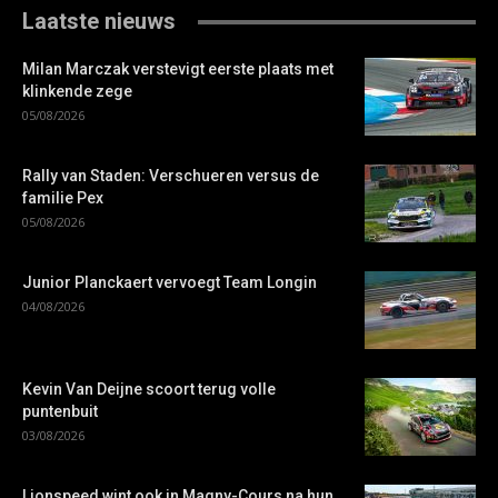
Laatste nieuws
Milan Marczak verstevigt eerste plaats met
klinkende zege
05/08/2026
Rally van Staden: Verschueren versus de
familie Pex
05/08/2026
Junior Planckaert vervoegt Team Longin
04/08/2026
Kevin Van Deijne scoort terug volle
puntenbuit
03/08/2026
Lionspeed wint ook in Magny-Cours na hun