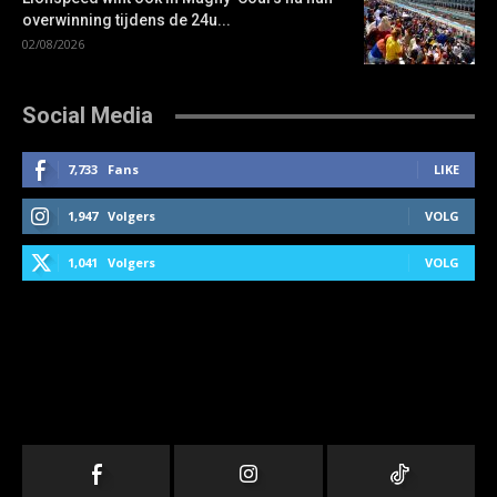
overwinning tijdens de 24u...
02/08/2026
Social Media
7,733
Fans
LIKE
1,947
Volgers
VOLG
1,041
Volgers
VOLG