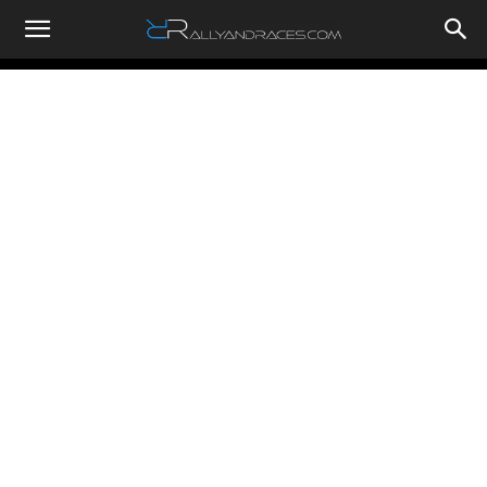
RallyandRaces.com