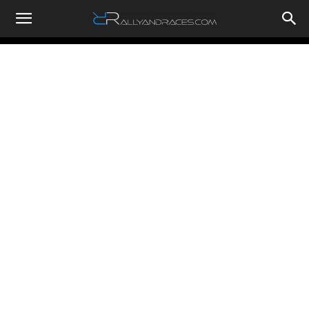
RallyandRaces.com