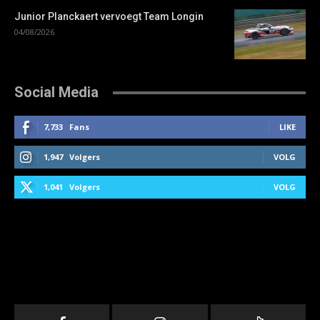
Junior Planckaert vervoegt Team Longin
04/08/2026
Social Media
7,733
Fans
LIKE
1,947
Volgers
VOLG
1,041
Volgers
VOLG