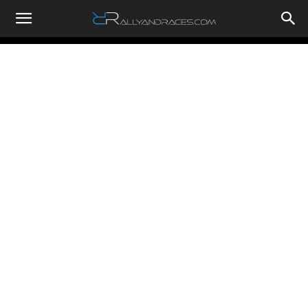
RallyandRaces.com